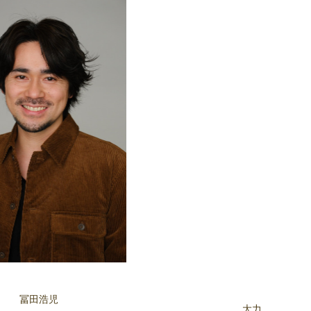
冨田浩児
大力