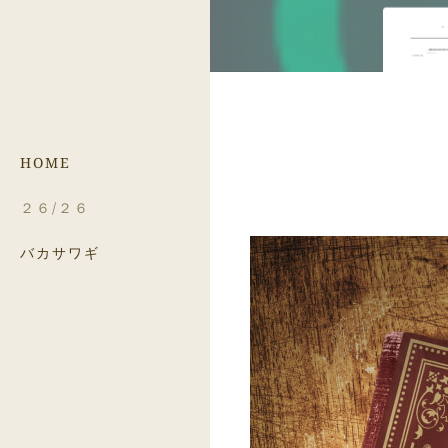
HOME
２６/２６
バカサワギ