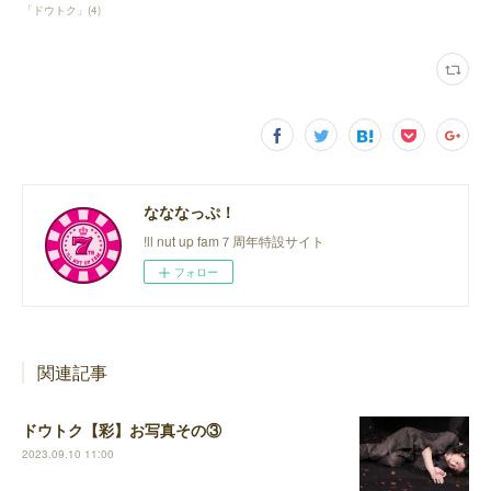
「ドウトク」
(
4
)
なななっぷ！
!ll nut up fam７周年特設サイト
フォロー
関連記事
ドウトク【彩】お写真その③
2023.09.10 11:00